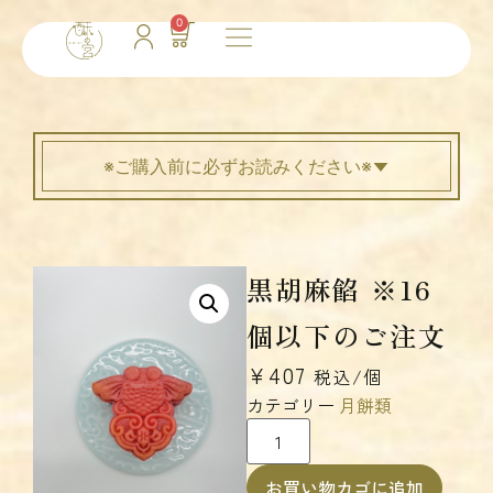
0
※ご購入前に必ずお読みください※
黒胡麻餡 ※16
個以下のご注文
¥
407
税込/個
カテゴリー
月餅類
お買い物カゴに追加