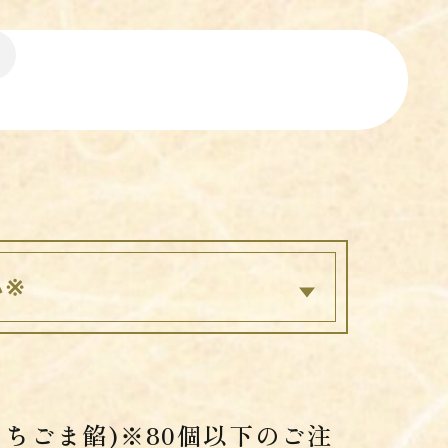
※
もちごま餡)※80個以下のご注