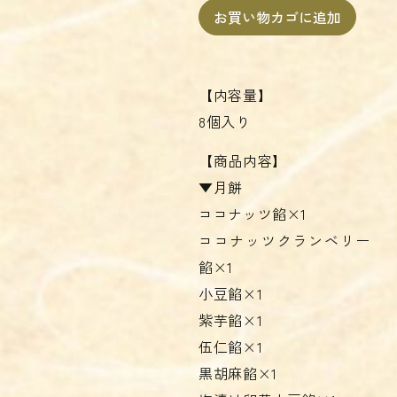
お買い物カゴに追加
【内容量】
8個入り
【商品内容】
▼月餅
ココナッツ餡×1
ココナッツクランベリー
餡×1
小豆餡×1
紫芋餡×1
伍仁餡×1
黒胡麻餡×1